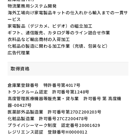
物流業務用システム開発
海外工場向け家電製品キットの
仕入れから輸入までの一貫サ
ービス
家電製品（デジカメ、ビデオ）の組立加工
ギフト、通信販売、カタログ等の
ライン詰合せ作業
衣料品など輸出商材の入荷加工
化粧品の製造に関わる加工作業
（充填、包装など）
広告代理業
取得資格
倉庫業登録番号 特許番号第4017号
トランクルーム認定 許可番号第1248号
高度管理医療機器等販売業・貸与業 許可番号 第 高度機
器-00427号
医薬部外品製造業 許可番号第27DZ200203号
化粧品製造業 許可番号27CZ200478号
プライバシーマーク制度 認定番号20001629
レジリエンス認証 登録番号H0000012