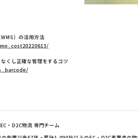
WMS）の活用方法
umn_cost20220613/
をなくし正確な管理をするコツ
s_barcode/
EC・D2C物流 専門チーム
8年の創業以来57年・累計1,000社以上のEC・D2C事業者