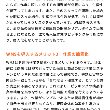
おらず、作業に際して必ずその担当者が必要になり、生産性
が低下してしまいます。また、そのスタッフが退職した場合
や休暇に入った場合、対応できる件数が低下、もしくは業務
が止まってしまうリスクを孕んでいます。WMSを導入する
と、全商品の保管位置と在庫数の把握がリアルタイムで出来
るようになるため、誰でも入庫作業やピッキングが可能にな
り、属人化をなくすことが可能です。
WMSを導入するメリット3 作業の簡素化
WMSは倉庫内作業を簡素化するメリットもあります。具体
的には従来は目視で行っていた伝票と商品の照合作業はスキ
ャンという単純な処理作業によって完結でき、書類と実物の
内容が一致しているかを「合わせる・確認する」という行為
が完全に不要となります。これにより、ピッキングや検品作
業の精度を高めながら、より短時間で業務を行えるようにな
ります。また、作業がシンプルであるため現場責任者が細か
く指示を出す必要もなくなり、現場全体の効率化も進みま
す。弊社のWMSでは、受注管理システムや運送会社のシス