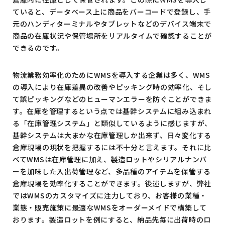
ていると、データベース上に商品をバーコードで登録し、手
元のハンディターミナルやタブレットなどのデバイス端末で
商品の在庫状況や保管場所をリアルタイムで確認することが
できるのです。
物流業務効率化のためにWMSを導入する企業は多く、WMS
の導入により在庫差異の改善やピッキング時の効率化、そし
て誤ピッキングなどのヒューマンエラーを防ぐことができま
す。在庫を管理するという点では基幹システムに組み込まれ
る「在庫管理システム」と類似しているように感じますが、
基幹システムは大まかな在庫管理しか出来ず、日々変化する
倉庫現場の現状を把握するには不十分と言えます。それに比
べてWMSは在庫管理に加え、製造ロットやシリアルナンバ
ーを加味した入出荷管理など、多品種のアイテムを保管する
倉庫現場を効率化することができます。後述しますが、弊社
ではWMSのカスタマイズに注力しており、お客様の業種・
業態・販売施策に最適なWMSをオーダーメイドで構築して
おります。製造ロットを例にすると、納品先毎に出荷時のロ