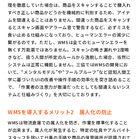
理を徹底していた場合は、商品をスキャンすることで棚入れ
すべき正しい商品かどうかを機械的に判別するため、アイテ
ムを間違えることはありません。間違った商品をスキャンす
るとスキャン画面やアラーム音で警告するなど、必ずミスを
食い止める仕組みになっており、ヒューマンエラーの減少に
繋がるのです。ただし、WMSは全てのヒューマンエラーを
無くす万能薬ではありません。スキャンの鳴き漏れや2度鳴
きなど、扱う人間が所定のルールから逸脱した場合、当然に
システムは正常に機能しません。三協ではWMSの開発にお
いて、“メンタルモデル”や“フールプルーフ”など認知人間工
学に基づいたUIの改善や操作手順の効率化を突き詰めること
で、「作業者の注意力が散漫だったとしても間違えないシス
テムと仕組みづくり」を大切にしております。
WMSを導入するメリット2 属人化の防止
WMSは物流倉庫での属人化を防ぎ、作業を標準化すること
が出来ます。属人化が発生すると、特定の社員やアルバイト
スタッフを除いて仕事の手順や商品の保管場所が認識されて