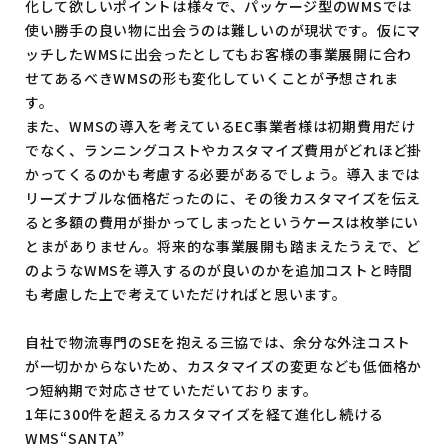
化して欲しいポイントは様々で、パッケージ型のWMSでは
使い勝手の良い物に出会うのは難しいのが現状です。仮にマ
ッチしたWMSに出会ったとしてもお客様の事業展開に合わ
せてあるべきWMSの形も変化していくことが予想されま
す。
また、WMSの導入を考えているEC事業者様は初期費用だけ
でなく、ランニングコストやカスタマイズ費用がどれほど掛
かってくるのかも考慮する必要があるでしょう。導入までは
リーズナブルな価格だったのに、その後カスタマイズを伝え
ると多額の費用が掛かってしまったというケースは枚挙にい
とまがありません。将来的な事業展開も踏まえたうえで、ど
のようなWMSを導入するのが良いのかを追加コストと時間
も考慮した上で考えていただければと思います。
自社で物流専門のSEを抱える三協では、余分な外注コスト
が一切かからないため、カスタマイズの変更なども低価格か
つ短納期で対応させていただいております。
1年に300件を超えるカスタマイズを経て進化し続ける
WMS“SANTA”