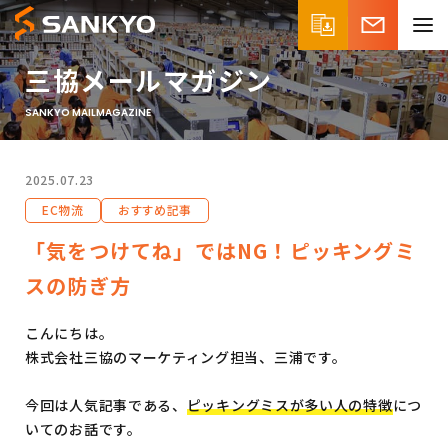
三協メールマガジン
SANKYO MAILMAGAZINE
2025.07.23
EC物流
おすすめ記事
「気をつけてね」ではNG！ピッキングミ
スの防ぎ方
こんにちは。
株式会社三協のマーケティング担当、三浦です。
今回は人気記事である、
ピッキングミスが多い人の特徴
につ
いてのお話です。