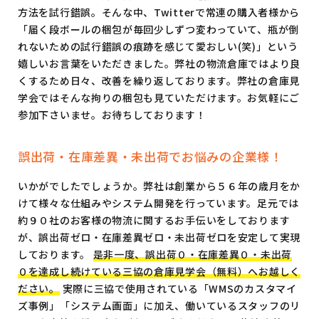
方法を試行錯誤。そんな中、Twitterで常連の購入者様から
「届く段ボールの梱包が毎回少しずつ変わっていて、瓶が倒
れないための試行錯誤の痕跡を感じて愛おしい(笑)」という
嬉しいお言葉をいただきました。弊社の物流倉庫ではより良
くするため日々、改善を繰り返しております。弊社の倉庫見
学会ではそんな拘りの梱包も見ていただけます。お気軽にご
参加下さいませ。お待ちしております！
誤出荷・在庫差異・未出荷でお悩みの企業様！
いかがでしたでしょうか。弊社は創業から５６年の歳月をか
けて様々な仕組みやシステム開発を行っています。足元では
約９０社のお客様の物流に関するお手伝いをしております
が、誤出荷ゼロ・在庫差異ゼロ・未出荷ゼロを安定して実現
しております。
是非一度、誤出荷０・在庫差異０・未出荷
０を達成し続けている三協の倉庫見学会（無料）へお越しく
ださい。
実際に三協で使用されている「WMSのカスタマイ
ズ事例」「システム画面」に加え、働いているスタッフのリ