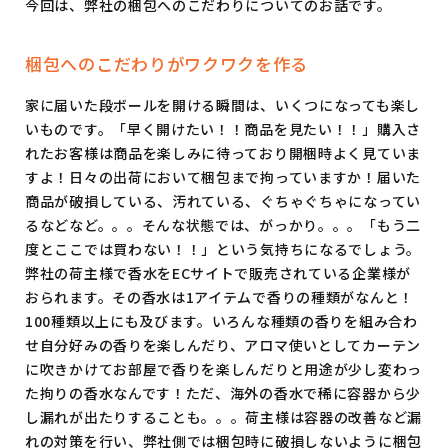
今回は、弊社の梱包へのこだわりについてのお話です。
梱包へのこだわりがワクワクを作る
家に届いた段ボールを開ける瞬間は、いくつになっても楽し
いものです。「早く開けたい！！商品を見たい！！」購入さ
れたお客様は商品を楽しみに待っており開梱時よく見ていま
すよ！日々の出荷において梱包まで拘っていますか！届いた
商品が破損している、汚れている、ぐちゃぐちゃになってい
るなどなど。。。そんな状態では、がっかり。。。「もう二
度とここでは買わない！！」という気持ちになるでしょう。
弊社の荷主様で香水をECサイトで販売されている企業様が
おられます。その香水は1アイテムで香りの種類がなんと！
100種類以上にも及びます。いろんな種類の香りを組み合わ
せ自分好みの香りを楽しんだり、アロマ使いとしてカーテン
に吹きかけてお部屋で香りを楽しんだりと用途が少し変わっ
た拘りの香水なんです！ただ、海外の香水で稀に容器から少
し漏れが出たりすることも。。。荷主様は容器の改善など漏
れの対策を行い、弊社側では梱包時に破損しないように梱包