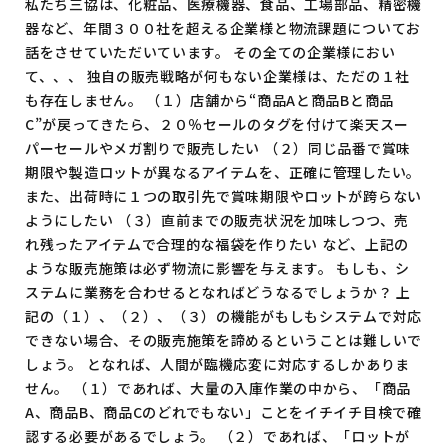
私たち三協は、化粧品、医療機器、食品、工場部品、精密機
器など、年間３００社を超える企業様と物流課題についてお
話をさせていただいています。 その全ての企業様におい
て、、、 独自の販売戦略が何もない企業様は、ただの１社
も存在しません。 （１）店舗から“商品Aと商品Bと商品
C”が戻ってきたら、２０％セールのタグを付けて楽天スー
パーセールやメガ割りで販売したい （２）同じ品番で賞味
期限や製造ロットが異なるアイテムを、正確に管理したい。
また、出荷時に１つの取引先で賞味期限やロットが跨らない
ようにしたい （３）直前までの販売状況を加味しつつ、売
れ残ったアイテムで合理的な福袋を作りたい など、上記の
ような販売施策は必ず物流に影響を与えます。 もしも、シ
ステムに業務を合わせるとなればどうなるでしょうか？ 上
記の（１）、（２）、（３）の機能がもしもシステムで対応
できない場合、その販売施策を諦めるということは難しいで
しょう。 となれば、人間が臨機応変に対応するしかありま
せん。 （１）であれば、大量の入庫作業の中から、「商品
A、商品B、商品Cのどれでもない」ことをイチイチ目検で確
認する必要があるでしょう。 （２）であれば、「ロットが