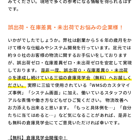
みてください。現地で多くの参考になる情報を得られるはず
です。
誤出荷・在庫差異・未出荷でお悩みの企業様！
いかがでしたでしょうか。弊社は創業から５６年の歳月をか
けて様々な仕組みやシステム開発を行っています。足元では
約９０社のお客様の物流に関するお手伝いをしております
が、誤出荷ゼロ・在庫差異ゼロ・未出荷ゼロを安定して実現
しております。
是非一度、誤出荷０・在庫差異０・未出荷
０を達成し続けている三協の倉庫見学会（無料）へお越しく
ださい。
実際に三協で使用されている「WMSのカスタマイ
ズ事例」「システム画面」に加え、働いているスタッフのリ
アルな表情や働き方などもぜひご覧ください。 物流改善へ
お力添えも出来ると思います。「もっと具体例を…」「自分
たちに当てはめると…」など気になることがあれば、是非と
も無料の倉庫見学会にてご意見いただければ幸いです。
【無料】倉庫見学会開催中！