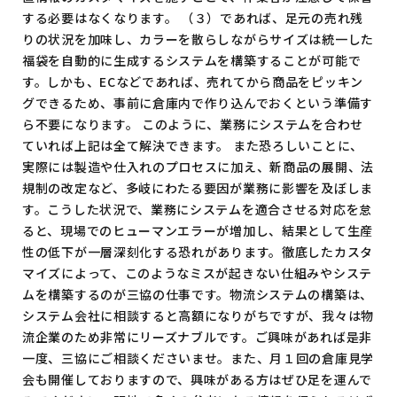
する必要はなくなります。 （３）であれば、足元の売れ残
りの状況を加味し、カラーを散らしながらサイズは統一した
福袋を自動的に生成するシステムを構築することが可能で
す。しかも、ECなどであれば、売れてから商品をピッキン
グできるため、事前に倉庫内で作り込んでおくという準備す
ら不要になります。 このように、業務にシステムを合わせ
ていれば上記は全て解決できます。 また恐ろしいことに、
実際には製造や仕入れのプロセスに加え、新商品の展開、法
規制の改定など、多岐にわたる要因が業務に影響を及ぼしま
す。こうした状況で、業務にシステムを適合させる対応を怠
ると、現場でのヒューマンエラーが増加し、結果として生産
性の低下が一層深刻化する恐れがあります。徹底したカスタ
マイズによって、このようなミスが起きない仕組みやシステ
ムを構築するのが三協の仕事です。物流システムの構築は、
システム会社に相談すると高額になりがちですが、我々は物
流企業のため非常にリーズナブルです。ご興味があれば是非
一度、三協にご相談くださいませ。また、月１回の倉庫見学
会も開催しておりますので、興味がある方はぜひ足を運んで