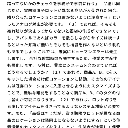
跨ってないかのチェックを事務所で事前に行う」「品番は同
じだが、賞味期限やロットが異なる商品が入荷された場合、
隣り合ったロケーションには置かないように注意する」とい
ったアナログ対応が必要です。 （３）であれば、そもそも
売れ残りが決まってからでないと福袋の作成ができないです
し、アパレルであればカラーを散らしながらサイズは統一す
るといった知識が無いとそもそも福袋を作れないという制約
もあるでしょう これでは、確実にヒューマンエラーは発生
しますし、 余計な確認時間も発生するため、作業の生産性
も悪化します。 反対に、業務にシステムを合わせていれば
どうなるでしょうか？ （１）であれば、商品A、B、Cをス
キャンした場合だけ仮ロケーションに移動、その他のアイテ
ムは既存ロケーションに入庫させるようにカスタマイズする
ことで、無駄な確認をすることなく商品A、B、Cのタグの付
け替えが可能になります。 （２）であれば、ロット跨りを
考慮してアイテムを引き当てるようなシステム構築が必要で
す。また、「品番は同じだが、賞味期限やロットが異なる商
品のロケーションは隣同士にならないようにする」という位
置情報のカスタマイズを施すことで、作業者が注意して保管