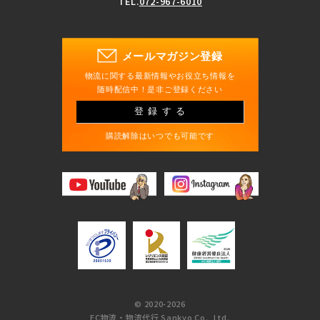
TEL.
072-967-6010
メールマガジン登録
物流に関する最新情報やお役立ち情報を
随時配信中！是非ご登録ください
登録する
購読解除はいつでも可能です
© 2020-2026
参加無料
物流倉庫見学会
実施中！
EC物流・物流代行 Sankyo Co., Ltd.