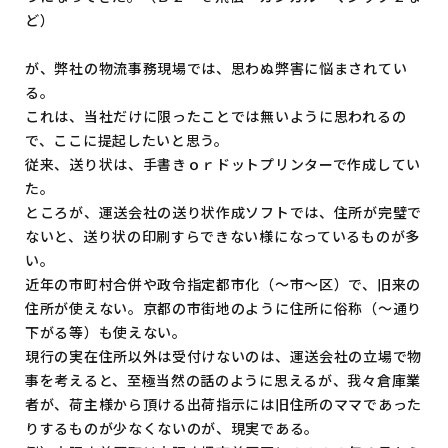
ど）
が、弊社の物流事務現場では、思わぬ弊害に悩まされてい
る。
これは、当社だけに限ったことでは無いように思われるの
で、ここに提起したいと思う。
従来、送り状は、手書きｏｒドットプリンターで作成してい
た。
ところが、運送会社の送り状作成ソフトでは、住所が完璧で
ないと、送り状の印刷すらできない様になっているものが多
い。
近年の市町村合併や政令指定都市化（～市～区）で、旧来の
住所が使えない。京都の市街地のように住所に俗称（～通り
下がる等）も使えない。
現行の実在住所以外は受付けないのは、運送会社の立場で物
事を考えると、至極当然の話のように思えるが、我々倉庫業
者が、荷主様から頂ける出荷指示には旧住所のママであった
りするものが少なくないのが、現実である。