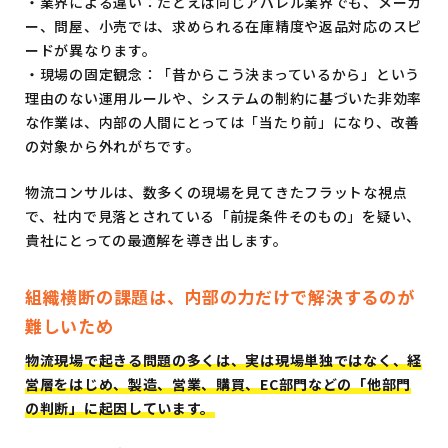
・業界による違い：たとえば同じアパレル業界でも、メーカ
ー、問屋、小売では、求められる在庫精度や返品対応のスピ
ードが異なります。
・現場の固定観念：「昔からこう決まっているから」という
理由のない運用ルールや、システムの制約に基づいた非効率
な作業は、内部の人間にとっては「当たり前」になり、改善
の対象から外れがちです。
物流コンサルは、数多くの現場を見てきたフラットな視点
で、社内で見落とされている「前提条件そのもの」を疑い、
貴社にとっての最適解を導き出します。
組織横断の課題は、内部の力だけで解決するのが
難しいため
物流現場で起きる問題の多くは、実は現場単独ではなく、経
営層をはじめ、製造、営業、購買、EC部門などの「他部門
の判断」に起因しています。