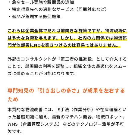
・急なセール実施や新商品の追加
・特定得意先への過剰なサービス（同梱対応など）
・返品が急増する販促施策
これらは企業全体で見れば前向きな施策ですが、物流現場に
は多大な負荷を与えます。しかし、社内の力関係では物流部
門が他部署にNOを突きつけるのは容易ではありません。
外部のコンサルタントが「第三者の推進役」として介入する
ことで、部署間の利害を調整し、組織全体の最適化をスムー
ズに進めることが可能になります。
専門知見の「引き出しの多さ」が成果を左右する
ため
本質的な物流改善には、IE手法（作業分析）や在庫理論とい
った基礎知識に加え、最新のマテハン機器、物流ロボット、
WMS（倉庫管理システム）などのテクノロジー活用が不可
欠です。